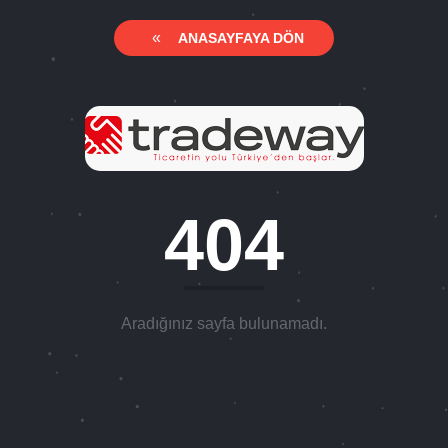
«
ANASAYFAYA DÖN
404
Aradığınız sayfa bulunamadı.