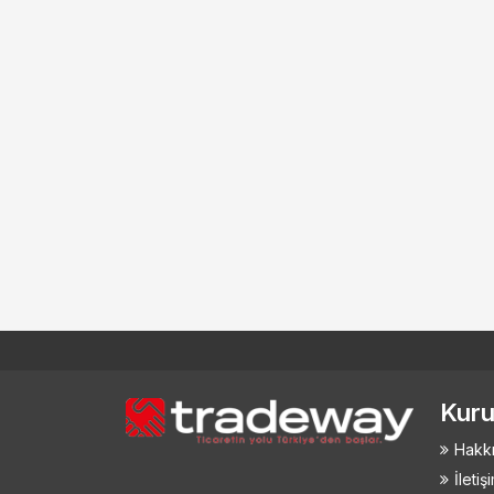
Kuru
Hakk
İletiş