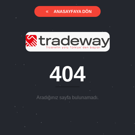
«
ANASAYFAYA DÖN
404
Aradığınız sayfa bulunamadı.