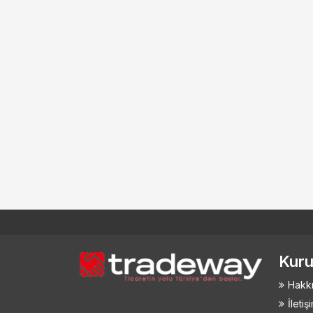
Kuru
Hakk
İletiş